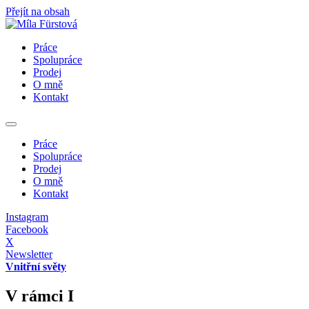
Přejít na obsah
Práce
Spolupráce
Prodej
O mně
Kontakt
Práce
Spolupráce
Prodej
O mně
Kontakt
Instagram
Facebook
X
Newsletter
Vnitřní světy
V rámci I