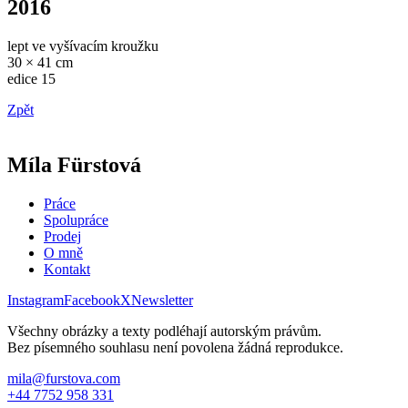
2016
lept ve vyšívacím kroužku
30 × 41 cm
edice 15
Zpět
Míla Fürstová
Práce
Spolupráce
Prodej
O mně
Kontakt
Instagram
Facebook
X
Newsletter
Všechny obrázky a texty podléhají autorským právům.
Bez písemného souhlasu není povolena žádná reprodukce.
mila@furstova.com
+44 7752 958 331