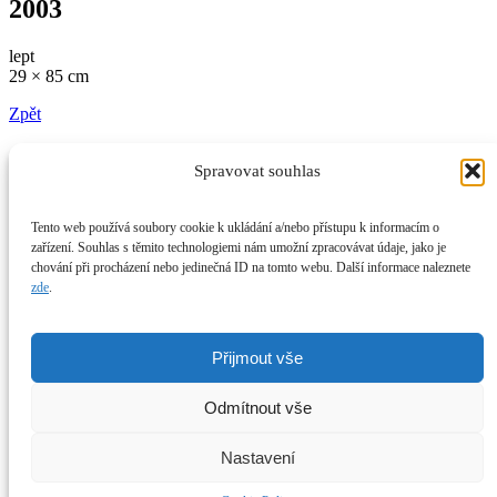
2003
lept
29 × 85 cm
Zpět
Spravovat souhlas
Míla Fürstová
Práce
Tento web používá soubory cookie k ukládání a/nebo přístupu k informacím o
Spolupráce
zařízení. Souhlas s těmito technologiemi nám umožní zpracovávat údaje, jako je
Prodej
chování při procházení nebo jedinečná ID na tomto webu. Další informace naleznete
O mně
zde
.
Kontakt
Instagram
Facebook
X
Newsletter
Přijmout vše
Všechny obrázky a texty podléhají autorským právům.
Bez písemného souhlasu není povolena žádná reprodukce.
Odmítnout vše
mila@furstova.com
Nastavení
+44 7752 958 331