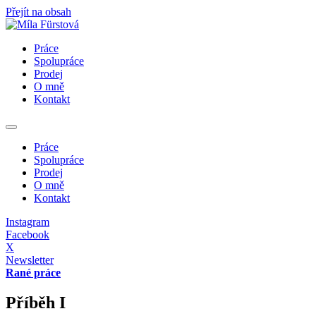
Přejít na obsah
Práce
Spolupráce
Prodej
O mně
Kontakt
Práce
Spolupráce
Prodej
O mně
Kontakt
Instagram
Facebook
X
Newsletter
Rané práce
Příběh I