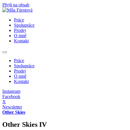
Přejít na obsah
Práce
Spolupráce
Prodej
O mně
Kontakt
Práce
Spolupráce
Prodej
O mně
Kontakt
Instagram
Facebook
X
Newsletter
Other Skies
Other Skies IV