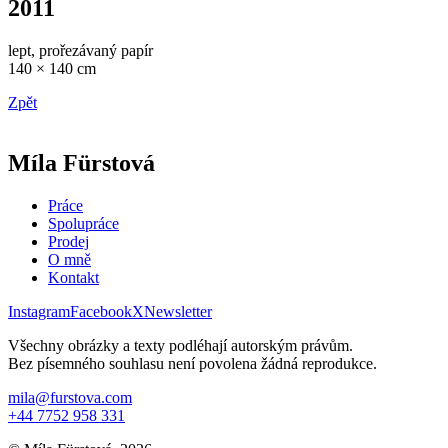
2011
lept, prořezávaný papír
140 × 140 cm
Zpět
Míla Fürstová
Práce
Spolupráce
Prodej
O mně
Kontakt
Instagram
Facebook
X
Newsletter
Všechny obrázky a texty podléhají autorským právům.
Bez písemného souhlasu není povolena žádná reprodukce.
mila@furstova.com
+44 7752 958 331