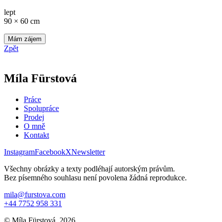
lept
90 × 60 cm
Mám zájem
Zpět
Míla Fürstová
Práce
Spolupráce
Prodej
O mně
Kontakt
Instagram
Facebook
X
Newsletter
Všechny obrázky a texty podléhají autorským právům.
Bez písemného souhlasu není povolena žádná reprodukce.
mila@furstova.com
+44 7752 958 331
© Míla Fürstová, 2026