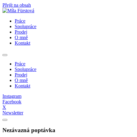
Přejít na obsah
Práce
Spolupráce
Prodej
O mně
Kontakt
Práce
Spolupráce
Prodej
O mně
Kontakt
Instagram
Facebook
X
Newsletter
Nezávazná poptávka