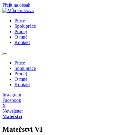
Přejít na obsah
Práce
Spolupráce
Prodej
O mně
Kontakt
Práce
Spolupráce
Prodej
O mně
Kontakt
Instagram
Facebook
X
Newsletter
Mateřství
Mateřství VI