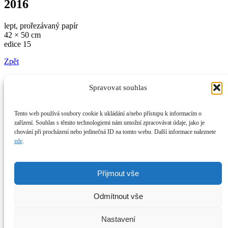
2016
lept, prořezávaný papír
42 × 50 cm
edice 15
Zpět
Spravovat souhlas
Míla Fürstová
Práce
Tento web používá soubory cookie k ukládání a/nebo přístupu k informacím o
Spolupráce
zařízení. Souhlas s těmito technologiemi nám umožní zpracovávat údaje, jako je
Prodej
chování při procházení nebo jedinečná ID na tomto webu. Další informace naleznete
O mně
zde
.
Kontakt
Instagram
Facebook
X
Newsletter
Přijmout vše
Všechny obrázky a texty podléhají autorským právům.
Bez písemného souhlasu není povolena žádná reprodukce.
Odmítnout vše
mila@furstova.com
Nastavení
+44 7752 958 331